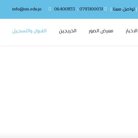
تواصل معنا
|
0793100031
-
064001133
info@sis.edu.jo
لاخبار
معرض الصور
الخريجين
القبول والتسجيل