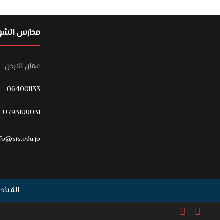
مدارس الشوف
عمان الاردن
064001133
0793100031
fo@sis.edu.jo
القيادة