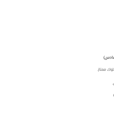
لسادس)
وك ممتاز.