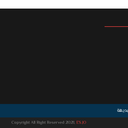
لبديهة
Copyright All Right Reserved 2021,
ES.JO