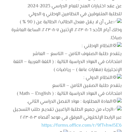
عن عقد اختبارات المنح للعام الدراسي 2023-2024
للطلبة المتفوقين في النظامين الوطني و الدولي
على أن لا يقل معدل الطالب/ الطالبة عن ( 90 % )
وذلك أيام الأحد ٦-٨-٢٠٢٣، الإثنين ٧-٨-٢٠٢٣، الساعة العاشرة
صباحًا.
النظام الوطني :
يتقدم طلبة الصفوف الثامن – التاسع – العاشر
امتحانات في المواد الدراسية التالية : ( اللغة العربية – اللغة
الإنجليزية (مهارات عامة ) – رياضيات )
النظام الدولي :
بتقدم طلبة الصفين الثامن – التاسع
امتحانات في المواد الدراسية التالية : ( Math – English )
المادة المطلوبة : مواد الفصل الدراسي الثاني.
الرجاء من جميع الطلبة الراغبين تقديم طلب التسجيل
عبر الرابط الإلكتروني المرفق في موعد أقصاه ٣-٨-٢٠٢٣
https://forms.office.com/r/9fTvhwi5E6